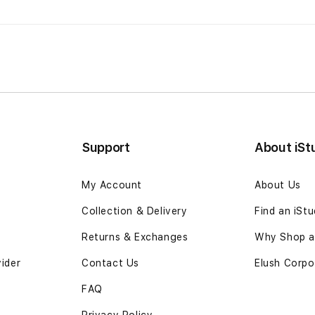
yang menawarkan pengalaman bermain lebih
juga mem
n penuh variasi. Dengan konsep modern serta
melalui 
mainan yang dinamis, setiap pengguna dapat
yang re
an sensasi berbeda di setiap sesi. Fitur
membuat
if yang dirancang secara inovatif membuat
praktis.
an terasa lebih seru, tidak monoton, dan
kesempa
mberikan hiburan berkualitas bagi siapa saja
ini seba
gin mengisi waktu luang dengan cara yang
yang men
Support
About iSt
ngkan.
My Account
About Us
Collection & Delivery
Find an iSt
Warung Slot
LOGIN Warung Slot
Returns & Exchanges
Why Shop at
Warung Slot Daftar WARUNGSLOT
vider
Contact Us
Elush Corpo
Warung Slot LINK ALTERNATIF
FAQ