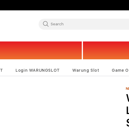
OT
Login WARUNGSLOT
Warung Slot
Game O
N