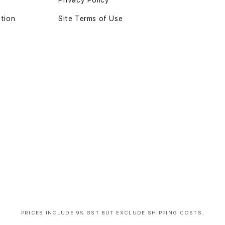
Privacy Policy
ation
Site Terms of Use
PRICES INCLUDE 9% GST BUT EXCLUDE SHIPPING COSTS.