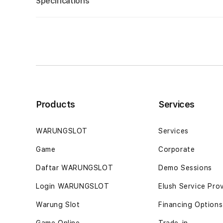
Specifications
kreatif 
hidup da
alur per
S
merasak
i
interakt
n
permain
g
mampu me
l
yang in
Products
Services
menyena
e
WARUNGSLOT
Services
c
o
Game
Corporate
Features
l
Daftar WARUNGSLOT
Demo Sessions
u
Login WARUNGSLOT
Elush Service Pro
m
Warung Slot
Financing Options
n